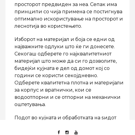
просторот предвиден за неа. Сепак има
принципи со чија примена се постигнува
оптимално искористување на просторот и
леснотија во користењето.
Изборот на материјал и боја се едни од
најважните одлуки што ќе ги донесете.
Секогаш одберете го најквалитетниот
материјал што може да си го дозволите,
бидејќи кујната е дел од домот кој со
години се користи секојдневно.
Одберете квалитетна плотна и материјали
за корпус и вратнички, кои се
водоотпорни и се отпорни на механички
оштетувања.
Подот во кујната и обработката на ѕидот
зад елементите исто така треба
внимателно да се одберат. Изборот е: