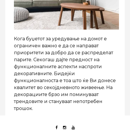
Кога буџетот за уредување на домот е
ограничен важно е да се направат
приоритети за добро да се распределат
парите. Секогаш дајте предност на
функционалните аспекти наспроти
декоративните. Бидејќи
функционалноста е тоа што ќе Ви донесе
квалитет во секојдневното живеење. На
декорациите брзо им поминуваат
трендовите и стануваат непотребен
трошок.
Во продолжение Ви презентираме на што
не треба да се штеди во уредување на